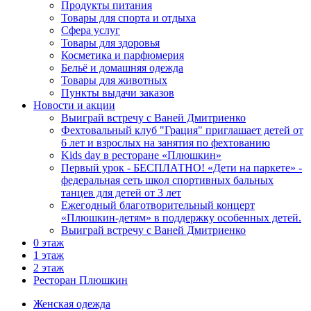
Продукты питания
Товары для спорта и отдыха
Сфера услуг
Товары для здоровья
Косметика и парфюмерия
Бельё и домашняя одежда
Товары для животных
Пункты выдачи заказов
Новости и акции
Выиграй встречу с Ваней Дмитриенко
Фехтовальный клуб "Грация" приглашает детей от
6 лет и взрослых на занятия по фехтованию
Kids day в ресторане «Плюшкин»
Первый урок - БЕСПЛАТНО! «Дети на паркете» -
федеральная сеть школ спортивных бальных
танцев для детей от 3 лет
Ежегодный благотворительный концерт
«Плюшкин-детям» в поддержку особенных детей.
Выиграй встречу с Ваней Дмитриенко
0 этаж
1 этаж
2 этаж
Ресторан Плюшкин
Женская одежда