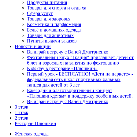
Продукты питания
Товары для спорта и отдыха
Сфера услуг
Товары для здоровья
Косметика и парфюмерия
Бельё и домашняя одежда
Товары для животных
Пункты выдачи заказов
Новости и акции
Выиграй встречу с Ваней Дмитриенко
Фехтовальный клуб "Грация" приглашает детей от
6 лет и взрослых на занятия по фехтованию
Kids day в ресторане «Плюшкин»
Первый урок - БЕСПЛАТНО! «Дети на паркете» -
федеральная сеть школ спортивных бальных
танцев для детей от 3 лет
Ежегодный благотворительный концерт
«Плюшкин-детям» в поддержку особенных детей.
Выиграй встречу с Ваней Дмитриенко
0 этаж
1 этаж
2 этаж
Ресторан Плюшкин
Женская одежда