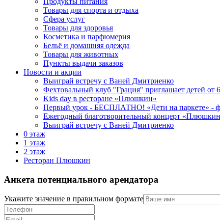
Продукты питания
Товары для спорта и отдыха
Сфера услуг
Товары для здоровья
Косметика и парфюмерия
Бельё и домашняя одежда
Товары для животных
Пункты выдачи заказов
Новости и акции
Выиграй встречу с Ваней Дмитриенко
Фехтовальный клуб "Грация" приглашает детей от 6
Kids day в ресторане «Плюшкин»
Первый урок - БЕСПЛАТНО! «Дети на паркете» - фе
Ежегодный благотворительный концерт «Плюшкин-
Выиграй встречу с Ваней Дмитриенко
0 этаж
1 этаж
2 этаж
Ресторан Плюшкин
Анкета потенциального арендатора
Укажите значение в правильном формате