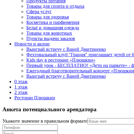
Продукты питания
Товары для спорта и отдыха
Сфера услуг
Товары для здоровья
Косметика и парфюмерия
Бельё и домашняя одежда
Товары для животных
Пункты выдачи заказов
Новости и акции
Выиграй встречу с Ваней Дмитриенко
Фехтовальный клуб "Грация" приглашает детей от 6
Kids day в ресторане «Плюшкин»
Первый урок - БЕСПЛАТНО! «Дети на паркете» - фе
Ежегодный благотворительный концерт «Плюшкин-
Выиграй встречу с Ваней Дмитриенко
0 этаж
1 этаж
2 этаж
Ресторан Плюшкин
Анкета потенциального арендатора
Укажите значение в правильном формате